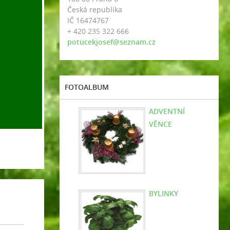
Česká republika
IČ 16474767
+ 420 235 322 666
potucekjosef@seznam.cz
FOTOALBUM
ADVENTNÍ
VĚNCE
BYLINKY