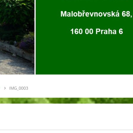
U
IMG_0003