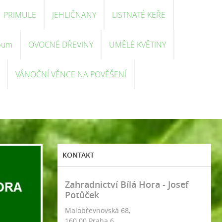
PRIMULE
JEHLIČNANY
LISTNATÉ KEŘE
bum
OVOCNÉ DŘEVINY
UMĚLÉ KVĚTINY
VÁNOČNÍ VĚNCE NA POVĚŠENÍ
KONTAKT
Zahradnictví Bílá Hora - Josef
Potůček
Malobřevnovská 68,
160 00 Praha 6