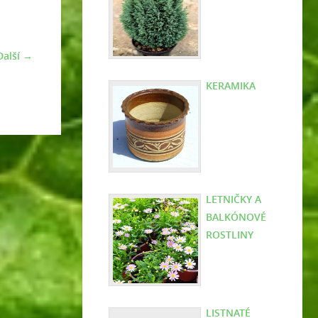
Další →
KERAMIKA
LETNIČKY A
BALKÓNOVÉ
ROSTLINY
LISTNATÉ