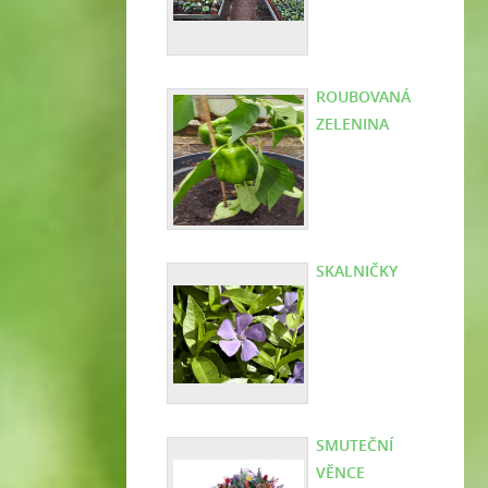
ROUBOVANÁ
ZELENINA
SKALNIČKY
SMUTEČNÍ
VĚNCE