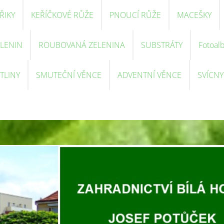
ŘIKY
KEŘÍČKOVÉ RŮŽE
PNOUCÍ RŮŽE
MACEŠKY
ELENIN
ROUBOVANÁ ZELENINA
SUBSTRÁTY
Fotoal
TLINY
SMUTEČNÍ VĚNCE
ADVENTNÍ VĚNCE
SVÍCNY