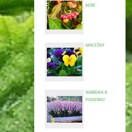
KEŘE
MACEŠKY
NABÍDKA K
PODZIMU