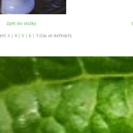
Zpět do složky
ení:
3
|
4
|
5
|
6
|
7
(čas ve vteřinách)