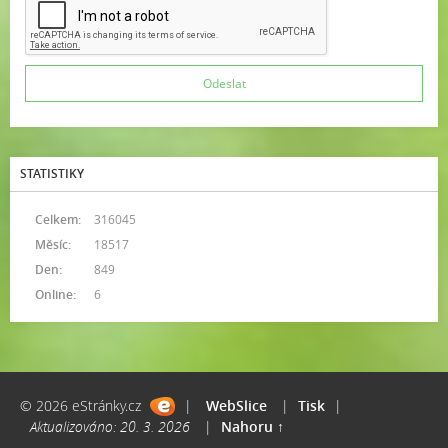
STATISTIKY
Celkem:
316045
Měsíc:
18517
Den:
849
Online:
6
© 2026 eStránky.cz
|
WebSlice
|
Tisk
|
Aktualizováno: 20. 3. 2026
|
Nahoru ↑