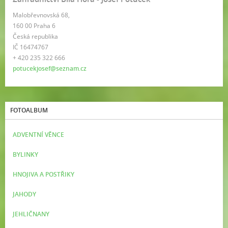
Malobřevnovská 68,
160 00 Praha 6
Česká republika
IČ 16474767
+ 420 235 322 666
potucekjosef@seznam.cz
FOTOALBUM
ADVENTNÍ VĚNCE
BYLINKY
HNOJIVA A POSTŘIKY
JAHODY
JEHLIČNANY