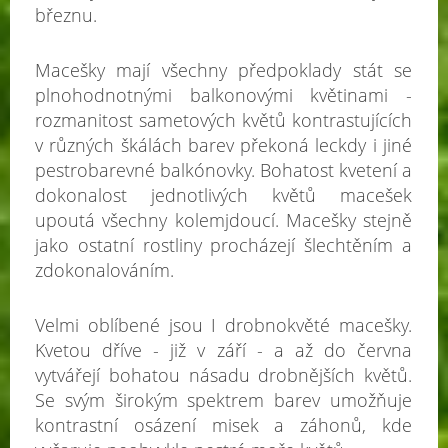
březnu.
Macešky mají všechny předpoklady stát se
plnohodnotnými balkonovými květinami -
rozmanitost sametových květů kontrastujících
v různých škálách barev překoná leckdy i jiné
pestrobarevné balkónovky. Bohatost kvetení a
dokonalost jednotlivých květů macešek
upoutá všechny kolemjdoucí. Macešky stejně
jako ostatní rostliny procházejí šlechtěním a
zdokonalováním.
Velmi oblíbené jsou I drobnokvěté macešky.
Kvetou dříve - již v září - a až do června
vytvářejí bohatou násadu drobnějších květů.
Se svým širokým spektrem barev umožňuje
kontrastní osázení misek a záhonů, kde