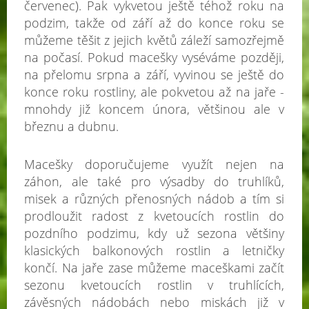
červenec). Pak vykvetou ještě téhož roku na
podzim, takže od září až do konce roku se
můžeme těšit z jejich květů záleží samozřejmě
na počasí. Pokud macešky vyséváme později,
na přelomu srpna a září, vyvinou se ještě do
konce roku rostliny, ale pokvetou až na jaře -
mnohdy již koncem února, většinou ale v
březnu a dubnu.
Macešky doporučujeme využít nejen na
záhon, ale také pro výsadby do truhlíků,
misek a různých přenosných nádob a tím si
prodloužit radost z kvetoucích rostlin do
pozdního podzimu, kdy už sezona většiny
klasických balkonových rostlin a letničky
končí. Na jaře zase můžeme maceškami začít
sezonu kvetoucích rostlin v truhlících,
závěsných nádobách nebo miskách již v