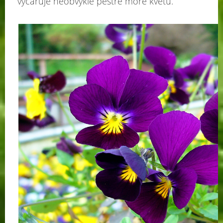
vyčaruje neobvykle pestré moře květů.