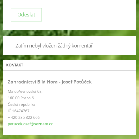
Zatím nebyl vložen žádný komentář
KONTAKT
Zahradnictví Bílá Hora - Josef Potůček
Malobřevnovská 68,
160 00 Praha 6
Česká republika
IČ 16474767
+ 420 235 322 666
potucekjosef@seznam.cz