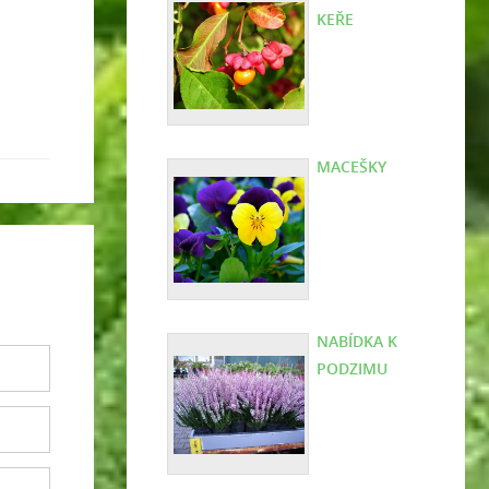
KEŘE
MACEŠKY
NABÍDKA K
PODZIMU