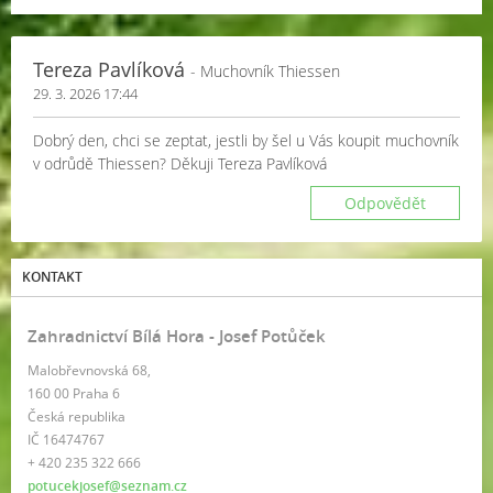
Tereza Pavlíková
- Muchovník Thiessen
29. 3. 2026 17:44
Dobrý den, chci se zeptat, jestli by šel u Vás koupit muchovník
v odrůdě Thiessen? Děkuji Tereza Pavlíková
Odpovědět
KONTAKT
Zahradnictví Bílá Hora - Josef Potůček
Malobřevnovská 68,
160 00 Praha 6
Česká republika
IČ 16474767
+ 420 235 322 666
potucekjosef@seznam.cz