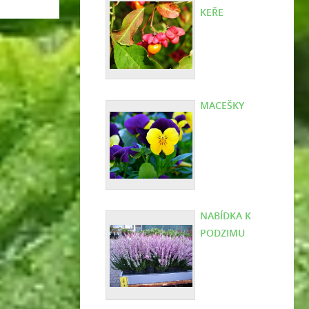
KEŘE
MACEŠKY
NABÍDKA K
PODZIMU