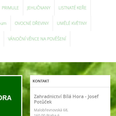
PRIMULE
JEHLIČNANY
LISTNATÉ KEŘE
bum
OVOCNÉ DŘEVINY
UMĚLÉ KVĚTINY
VÁNOČNÍ VĚNCE NA POVĚŠENÍ
KONTAKT
Zahradnictví Bílá Hora - Josef
Potůček
Malobřevnovská 68,
160 00 Praha 6