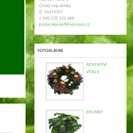
Česká republika
IČ 16474767
+ 420 235 322 666
potucekjosef@seznam.cz
FOTOALBUM
ADVENTNÍ
VĚNCE
BYLINKY