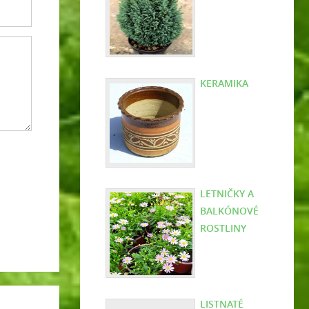
KERAMIKA
LETNIČKY A
BALKÓNOVÉ
ROSTLINY
LISTNATÉ