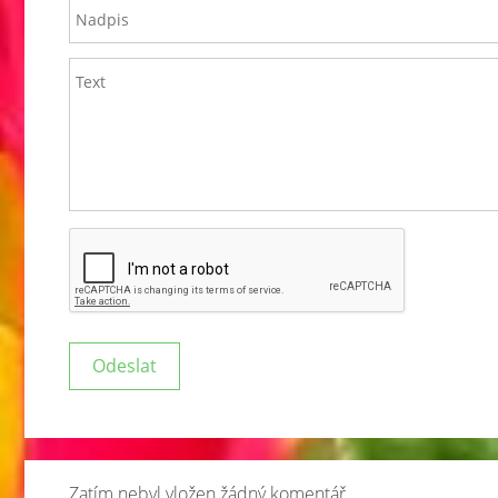
Zatím nebyl vložen žádný komentář