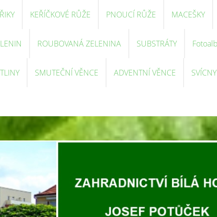
ŘIKY
KEŘÍČKOVÉ RŮŽE
PNOUCÍ RŮŽE
MACEŠKY
ELENIN
ROUBOVANÁ ZELENINA
SUBSTRÁTY
Fotoal
TLINY
SMUTEČNÍ VĚNCE
ADVENTNÍ VĚNCE
SVÍCNY