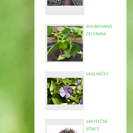
ROUBOVANÁ
ZELENINA
SKALNIČKY
SMUTEČNÍ
VĚNCE