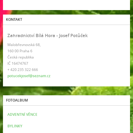
KONTAKT
Zahradnictví Bílá Hora - Josef Potůček
Malobřevnovská 68,
160 00 Praha 6
Česká republika
IČ 16474767
+ 420 235 322 666
potucekjosef@seznam.cz
FOTOALBUM
ADVENTNÍ VĚNCE
BYLINKY