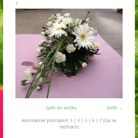
1
Zpět do složky
Další →
Automatické procházení:
3
|
4
|
5
|
6
|
7
(čas ve
vteřinách)