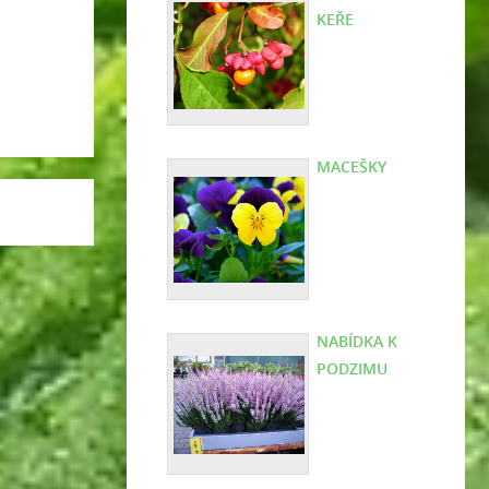
KEŘE
MACEŠKY
NABÍDKA K
PODZIMU