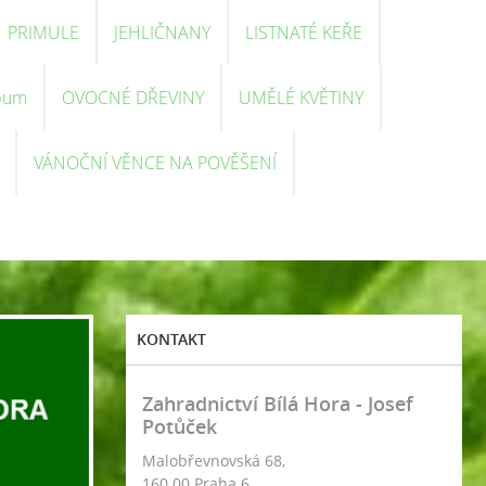
PRIMULE
JEHLIČNANY
LISTNATÉ KEŘE
bum
OVOCNÉ DŘEVINY
UMĚLÉ KVĚTINY
VÁNOČNÍ VĚNCE NA POVĚŠENÍ
KONTAKT
Zahradnictví Bílá Hora - Josef
Potůček
Malobřevnovská 68,
160 00 Praha 6