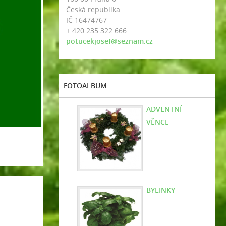
Česká republika
IČ 16474767
+ 420 235 322 666
potucekjosef@seznam.cz
FOTOALBUM
ADVENTNÍ
VĚNCE
BYLINKY