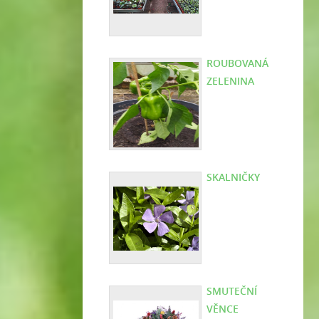
ROUBOVANÁ
ZELENINA
SKALNIČKY
SMUTEČNÍ
VĚNCE