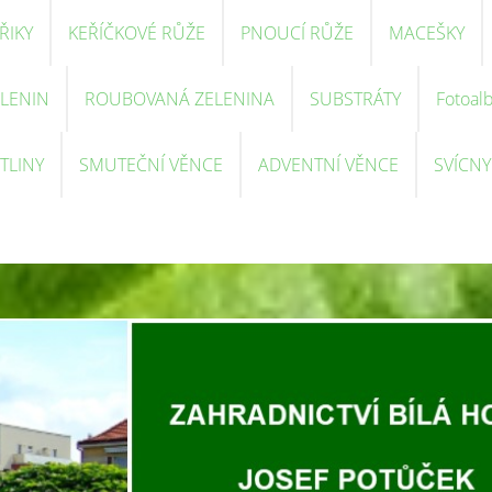
ŘIKY
KEŘÍČKOVÉ RŮŽE
PNOUCÍ RŮŽE
MACEŠKY
ELENIN
ROUBOVANÁ ZELENINA
SUBSTRÁTY
Fotoal
TLINY
SMUTEČNÍ VĚNCE
ADVENTNÍ VĚNCE
SVÍCNY