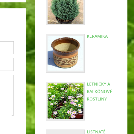
KERAMIKA
LETNIČKY A
BALKÓNOVÉ
ROSTLINY
LISTNATÉ