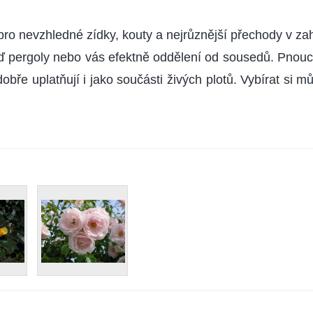
pro nevzhledné zídky, kouty a nejrůznější přechody v za
zeď pergoly nebo vás efektně oddělení od sousedů. Pnouc
obře uplatňují i jako součásti živých plotů. Vybírat si mů