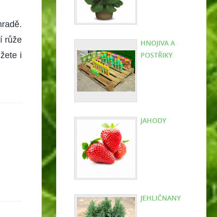
hradě.
í růže
HNOJIVA A
žete i
POSTŘIKY
JAHODY
JEHLIČNANY