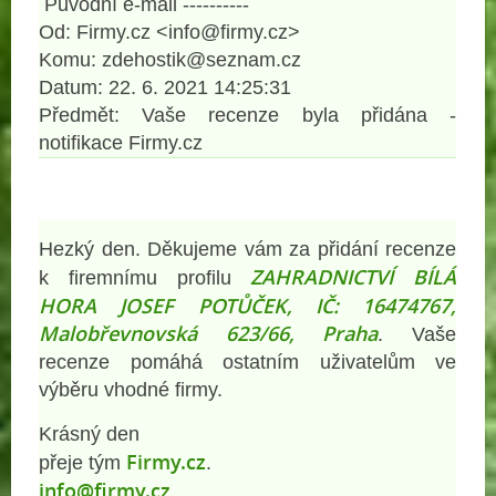
Původní e-mail ----------
Od: Firmy.cz <info@firmy.cz>
Komu: zdehostik@seznam.cz
Datum: 22. 6. 2021 14:25:31
Předmět: Vaše recenze byla přidána -
notifikace Firmy.cz
Hezký den.
Děkujeme vám za přidání recenze
ZAHRADNICTVÍ BÍLÁ
k firemnímu profilu
HORA JOSEF POTŮČEK, IČ: 16474767,
Malobřevnovská 623/66, Praha
. Vaše
recenze pomáhá ostatním uživatelům ve
výběru vhodné firmy.
Krásný den
Firmy.cz
přeje tým
.
info@firmy.cz