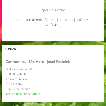
Zpět do složky
Automatické procházení:
3
|
4
|
5
|
6
|
7
(čas ve
vteřinách)
KONTAKT
Zahradnictví Bílá Hora - Josef Potůček
Malobřevnovská 68,
160 00 Praha 6
Česká republika
IČ 16474767
+ 420 235 322 666
potucekjosef@seznam.cz