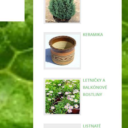
KERAMIKA
LETNIČKY A
BALKÓNOVÉ
ROSTLINY
LISTNATÉ