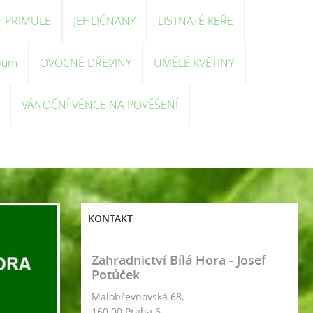
PRIMULE
JEHLIČNANY
LISTNATÉ KEŘE
bum
OVOCNÉ DŘEVINY
UMĚLÉ KVĚTINY
VÁNOČNÍ VĚNCE NA POVĚŠENÍ
KONTAKT
Zahradnictví Bílá Hora - Josef
Potůček
Malobřevnovská 68,
160 00 Praha 6