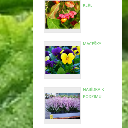
KEŘE
MACEŠKY
NABÍDKA K
PODZIMU