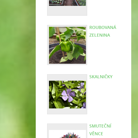
ROUBOVANÁ
ZELENINA
SKALNIČKY
SMUTEČNÍ
VĚNCE