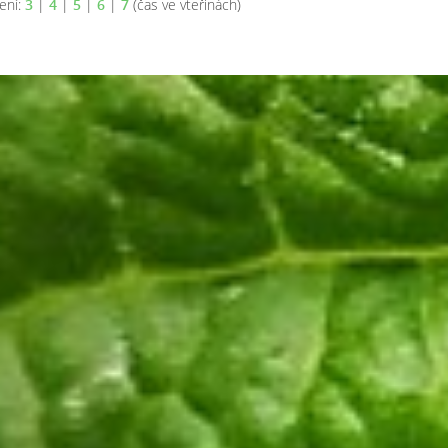
ení:
3
|
4
|
5
|
6
|
7
(čas ve vteřinách)