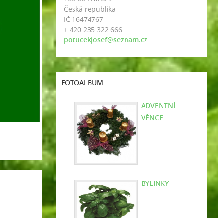
Česká republika
IČ 16474767
+ 420 235 322 666
potucekjosef@seznam.cz
FOTOALBUM
ADVENTNÍ
VĚNCE
BYLINKY