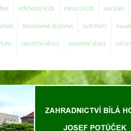
ŘIKY
KEŘÍČKOVÉ RŮŽE
PNOUCÍ RŮŽE
MACEŠKY
ELENIN
ROUBOVANÁ ZELENINA
SUBSTRÁTY
Fotoal
TLINY
SMUTEČNÍ VĚNCE
ADVENTNÍ VĚNCE
SVÍCNY