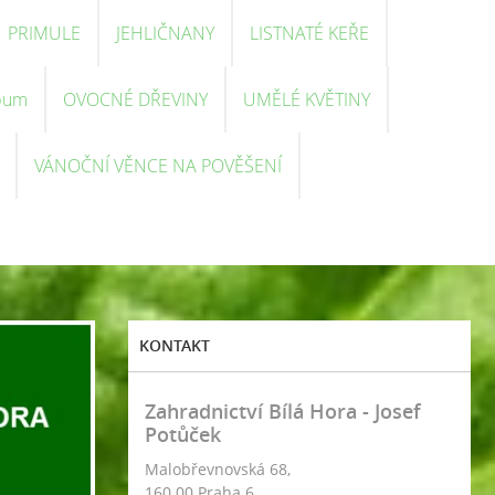
PRIMULE
JEHLIČNANY
LISTNATÉ KEŘE
bum
OVOCNÉ DŘEVINY
UMĚLÉ KVĚTINY
VÁNOČNÍ VĚNCE NA POVĚŠENÍ
KONTAKT
Zahradnictví Bílá Hora - Josef
Potůček
Malobřevnovská 68,
160 00 Praha 6