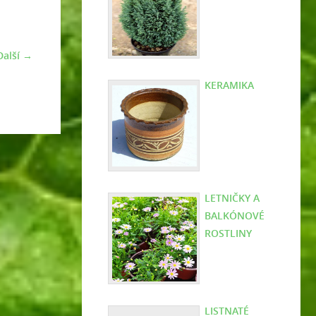
Další →
KERAMIKA
LETNIČKY A
BALKÓNOVÉ
ROSTLINY
LISTNATÉ