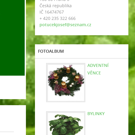
Česká republika
IČ 16474767
+ 420 235 322 666
potucekjosef@seznam.cz
FOTOALBUM
ADVENTNÍ
VĚNCE
BYLINKY