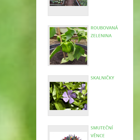
ROUBOVANÁ
ZELENINA
SKALNIČKY
SMUTEČNÍ
VĚNCE