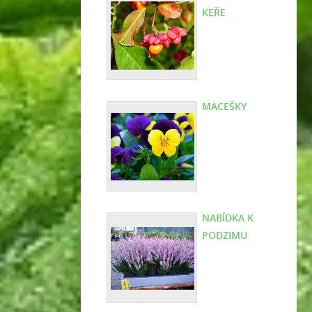
KEŘE
MACEŠKY
NABÍDKA K
PODZIMU