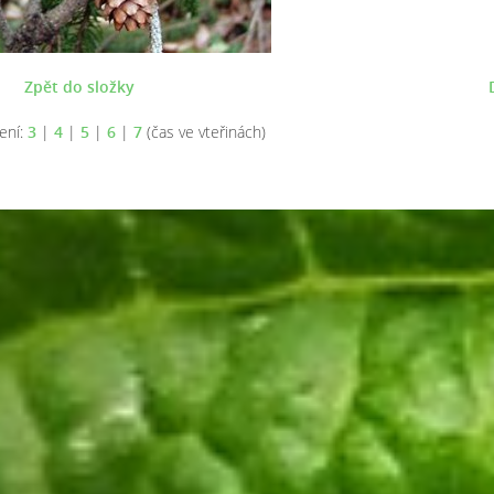
Zpět do složky
ení:
3
|
4
|
5
|
6
|
7
(čas ve vteřinách)