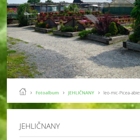
Fotoalbum
JEHLIČNANY
leo-mic-Picea-abi
JEHLIČNANY