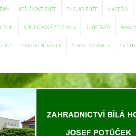
ŘIKY
KEŘÍČKOVÉ RŮŽE
PNOUCÍ RŮŽE
MACEŠKY
ELENIN
ROUBOVANÁ ZELENINA
SUBSTRÁTY
Fotoal
TLINY
SMUTEČNÍ VĚNCE
ADVENTNÍ VĚNCE
SVÍCNY