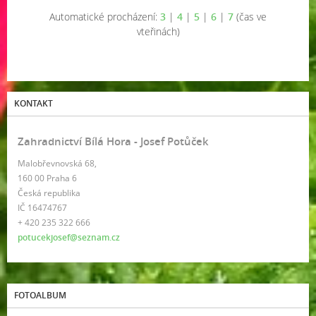
Automatické procházení:
3
|
4
|
5
|
6
|
7
(čas ve
vteřinách)
KONTAKT
Zahradnictví Bílá Hora - Josef Potůček
Malobřevnovská 68,
160 00 Praha 6
Česká republika
IČ 16474767
+ 420 235 322 666
potucekjosef@seznam.cz
FOTOALBUM