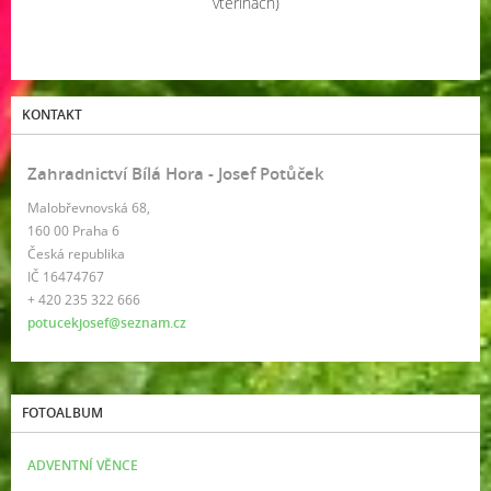
vteřinách)
KONTAKT
Zahradnictví Bílá Hora - Josef Potůček
Malobřevnovská 68,
160 00 Praha 6
Česká republika
IČ 16474767
+ 420 235 322 666
potucekjosef@seznam.cz
FOTOALBUM
ADVENTNÍ VĚNCE