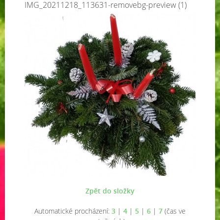
IMG_20211218_113631-removebg-preview (1)
Zpět do složky
Automatické procházení:
3
|
4
|
5
|
6
|
7
(čas ve