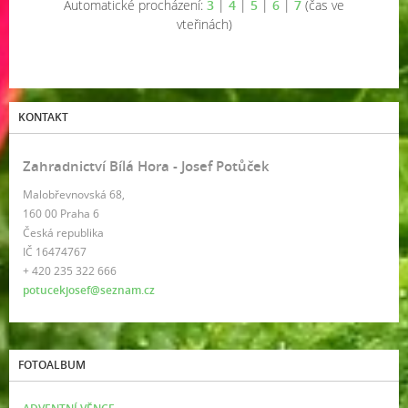
Automatické procházení:
3
|
4
|
5
|
6
|
7
(čas ve
vteřinách)
KONTAKT
Zahradnictví Bílá Hora - Josef Potůček
Malobřevnovská 68,
160 00 Praha 6
Česká republika
IČ 16474767
+ 420 235 322 666
potucekjosef@seznam.cz
FOTOALBUM