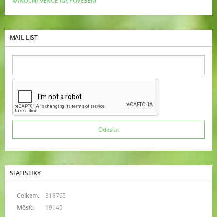
VÁNOČNÍ VĚNCE NA POVĚŠENÍ
MAIL LIST
STATISTIKY
Celkem:
318765
Měsíc:
19149