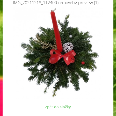
IMG_20211218_112400-removebg-preview (1)
Zpět do složky