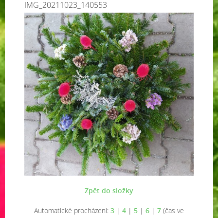
IMG_20211023_140553
Zpět do složky
Automatické procházení:
3
|
4
|
5
|
6
|
7
(čas ve