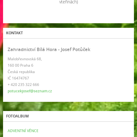
vteřinách)
KONTAKT
Zahradnictví Bílá Hora - Josef Potůček
Malobřevnovská 68,
160 00 Praha 6
Česká republika
IČ 16474767
+ 420 235 322 666
potucekjosef@seznam.cz
FOTOALBUM
ADVENTNÍ VĚNCE