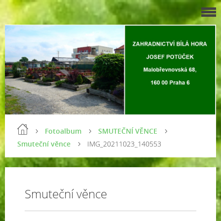
Fotoalbum
SMUTEČNÍ VĚNCE
Smuteční věnce
IMG_20211023_140553
Smuteční věnce