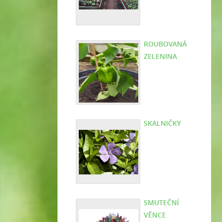
ROUBOVANÁ
ZELENINA
SKALNIČKY
SMUTEČNÍ
VĚNCE