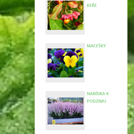
KEŘE
MACEŠKY
NABÍDKA K
PODZIMU