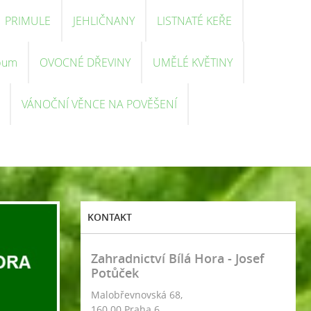
PRIMULE
JEHLIČNANY
LISTNATÉ KEŘE
bum
OVOCNÉ DŘEVINY
UMĚLÉ KVĚTINY
VÁNOČNÍ VĚNCE NA POVĚŠENÍ
KONTAKT
Zahradnictví Bílá Hora - Josef
Potůček
Malobřevnovská 68,
160 00 Praha 6