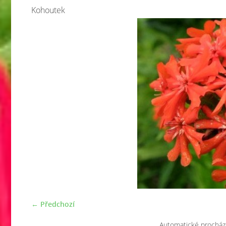
Kohoutek
← Předchozí
Automatické procház