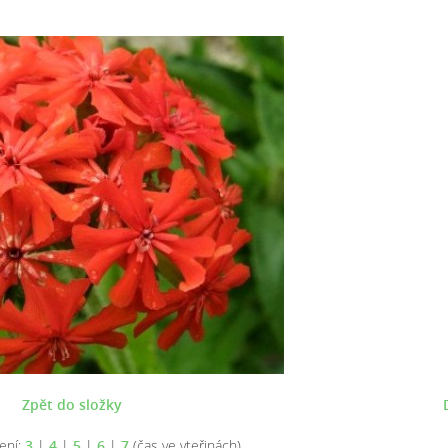
Zpět do složky
ení:
3
|
4
|
5
|
6
|
7
(čas ve vteřinách)