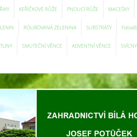
ŘIKY
KEŘÍČKOVÉ RŮŽE
PNOUCÍ RŮŽE
MACEŠKY
ELENIN
ROUBOVANÁ ZELENINA
SUBSTRÁTY
Fotoal
TLINY
SMUTEČNÍ VĚNCE
ADVENTNÍ VĚNCE
SVÍCNY