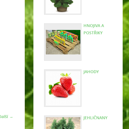
HNOJIVA A
POSTŘIKY
JAHODY
Další →
JEHLIČNANY