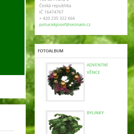
Česká republika
IČ 16474767
+ 420 235 322 666
potucekjosef@seznam.cz
FOTOALBUM
ADVENTNÍ
VĚNCE
BYLINKY