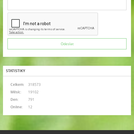
STATISTIKY
Celkem:
318573
Měsíc:
19102
Den:
791
Online:
12