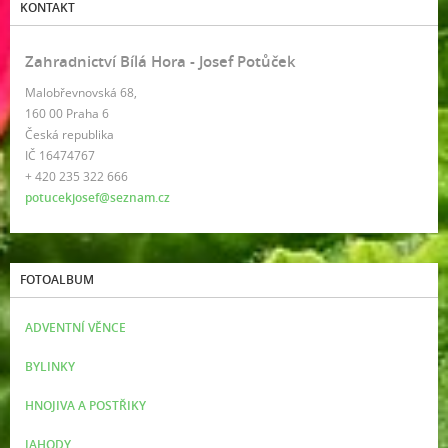
KONTAKT
Zahradnictví Bílá Hora - Josef Potůček
Malobřevnovská 68,
160 00 Praha 6
Česká republika
IČ 16474767
+ 420 235 322 666
potucekjosef@seznam.cz
FOTOALBUM
ADVENTNÍ VĚNCE
BYLINKY
HNOJIVA A POSTŘIKY
JAHODY