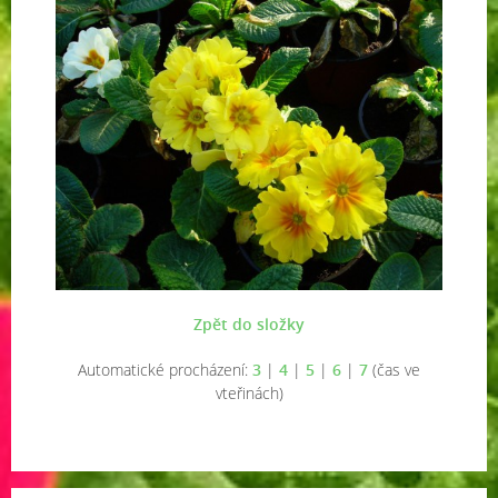
Zpět do složky
Automatické procházení:
3
|
4
|
5
|
6
|
7
(čas ve
vteřinách)