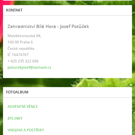
KONTAKT
Zahradnictví Bílá Hora - Josef Potůček
Malobřevnovská 68,
160 00 Praha 6
Česká republika
IČ 16474767
+ 420 235 322 666
potucekjosef@seznam.cz
FOTOALBUM
ADVENTNÍ VĚNCE
BYLINKY
HNOJIVA A POSTŘIKY