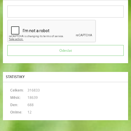
STATISTIKY
Celkem:
316833
Měsíc:
18639
Den:
688
Online:
12