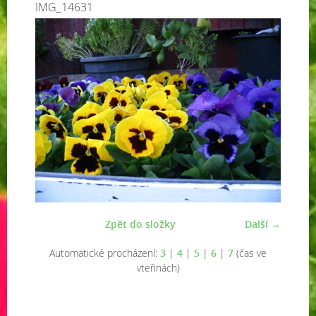
IMG_14631
Zpět do složky
Další →
Automatické procházení:
3
|
4
|
5
|
6
|
7
(čas ve
vteřinách)