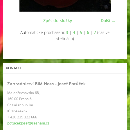
Zpět do složky
Další →
Automatické procházení:
3
|
4
|
5
|
6
|
7
(čas ve
vteřinách)
KONTAKT
Zahradnictví Bílá Hora - Josef Potůček
Malobřevnovská 68,
160 00 Praha 6
Česká republika
IČ 16474767
+ 420 235 322 666
potucekjosef@seznam.cz