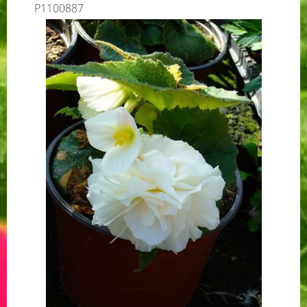
P1100887