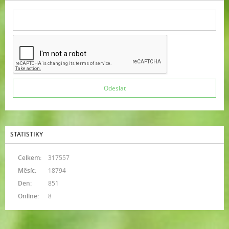
STATISTIKY
Celkem:
317557
Měsíc:
18794
Den:
851
Online:
8