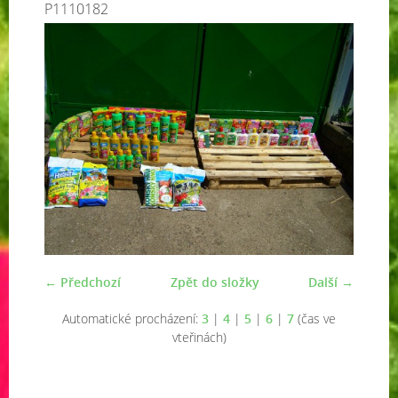
P1110182
← Předchozí
Zpět do složky
Další →
Automatické procházení:
3
|
4
|
5
|
6
|
7
(čas ve
vteřinách)