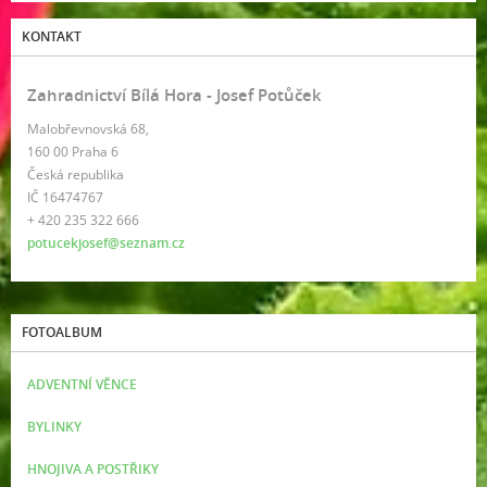
KONTAKT
Zahradnictví Bílá Hora - Josef Potůček
Malobřevnovská 68,
160 00 Praha 6
Česká republika
IČ 16474767
+ 420 235 322 666
potucekjosef@seznam.cz
FOTOALBUM
ADVENTNÍ VĚNCE
BYLINKY
HNOJIVA A POSTŘIKY